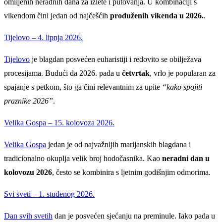
omiljenih neradnih dana za izlete i putovanja. U kombinaciji s
vikendom čini jedan od najčešćih
produženih vikenda u 2026.
.
Tijelovo – 4. lipnja 2026.
Tijelovo
je blagdan posvećen euharistiji i redovito se obilježava
procesijama. Budući da 2026. pada u
četvrtak
, vrlo je popularan za
spajanje s petkom, što ga čini relevantnim za upite
“kako spojiti
praznike 2026”
.
Velika Gospa – 15. kolovoza 2026.
Velika Gospa
jedan je od najvažnijih marijanskih blagdana i
tradicionalno okuplja velik broj hodočasnika. Kao
neradni dan u
kolovozu 2026
, često se kombinira s ljetnim godišnjim odmorima.
Svi sveti – 1. studenog 2026.
Dan svih svetih
dan je posvećen sjećanju na preminule. Iako pada u