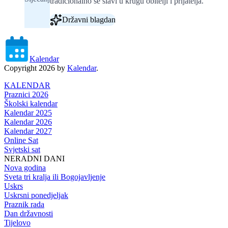
tradicionalno se slavi u krugu obitelji i prijatelja.
Državni blagdan
Kalendar
Copyright 2026 by
Kalendar
.
KALENDAR
Praznici 2026
Školski kalendar
Kalendar 2025
Kalendar 2026
Kalendar 2027
Online Sat
Svjetski sat
NERADNI DANI
Nova godina
Sveta tri kralja ili Bogojavljenje
Uskrs
Uskrsni ponedjeljak
Praznik rada
Dan državnosti
Tijelovo