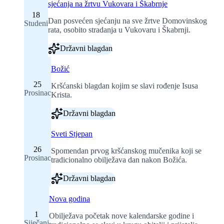
sjećanja na žrtvu Vukovara i Škabrnje
18
Dan posvećen sjećanju na sve žrtve Domovinskog
Studeni
rata, osobito stradanja u Vukovaru i Škabrnji.
Državni blagdan
Božić
25
Kršćanski blagdan kojim se slavi rođenje Isusa
Prosinac
Krista.
Državni blagdan
Sveti Stjepan
26
Spomendan prvog kršćanskog mučenika koji se
Prosinac
tradicionalno obilježava dan nakon Božića.
Državni blagdan
Nova godina
1
Obilježava početak nove kalendarske godine i
Siječanj