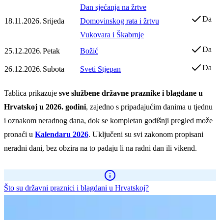
Dan sjećanja na žrtve
Da
18.11.2026.
Srijeda
Domovinskog rata i žrtvu
Vukovara i Škabrnje
Da
25.12.2026.
Petak
Božić
Da
26.12.2026.
Subota
Sveti Stjepan
Tablica prikazuje
sve službene državne praznike i blagdane u
Hrvatskoj u 2026. godini
, zajedno s pripadajućim danima u tjednu
i oznakom neradnog dana, dok se kompletan godišnji pregled može
pronaći u
Kalendaru 2026
. Uključeni su svi zakonom propisani
neradni dani, bez obzira na to padaju li na radni dan ili vikend.
Što su državni praznici i blagdani u Hrvatskoj?