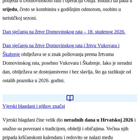
pobjeda u Domovinskom ratu i operacija Oluja. Budući da pada u
srijedu
, često se kombinira s godišnjim odmorom, osobito u
turističkoj sezoni.
Dan sjećanja na žrtve Domovinskog rata – 18. studenog 2026.
Dan sjećanja na žrtve Domovinskog rata i žrtvu Vukovara i
Škabrnje
obilježava se u znak poštovanja prema žrtvama
Domovinskog rata, posebno Vukovara i Škabrnje. Iako je neradni
dan, obilježava se dostojanstveno i bez slavlja, što ga razlikuje od
ostalih praznika u 2026. godini.
Vjerski blagdani i njihov značaj
Vjerski blagdani čine velik dio
neradnih dana u Hrvatskoj 2026
i
snažno su povezani s tradicijom, obitelji i običajima. Većina njih
pripada kršćanskom kalendaru i redovito se nalazi među