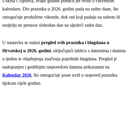
Uskrsa i Tijelova, svake godine pomiču jer ovise o crkvenom
kalendaru. Dio praznika u 2026. godini pada na radne dane, što
omogućuje produžene vikende, dok oni koji padaju na subotu ili
nedjelju ne prenose slobodan dan na sljedeći radni dan.
U nastavku se nalazi
pregled svih praznika i blagdana u
Hrvatskoj u 2026. godini
, uključujući tablicu s datumima i danima
u tjednu te objašnjenja značenja pojedinih blagdana. Pregled je
nadopunjen i godišnjim rasporedom datuma prikazanim na
Kalendar 2026
, što omogućuje jasan uvid u raspored praznika
tijekom cijele godine.