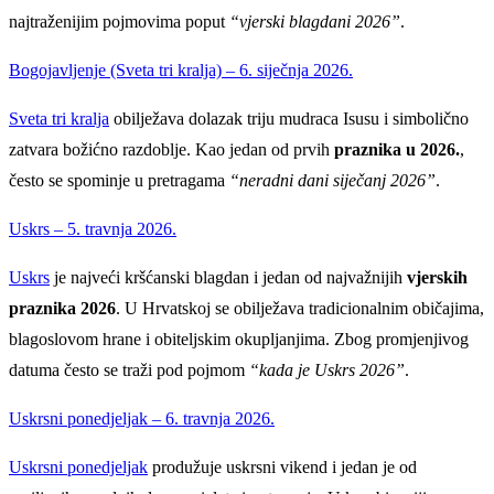
najtraženijim pojmovima poput
“vjerski blagdani 2026”
.
Bogojavljenje (Sveta tri kralja) – 6. siječnja 2026.
Sveta tri kralja
obilježava dolazak triju mudraca Isusu i simbolično
zatvara božićno razdoblje. Kao jedan od prvih
praznika u 2026.
,
često se spominje u pretragama
“neradni dani siječanj 2026”
.
Uskrs – 5. travnja 2026.
Uskrs
je najveći kršćanski blagdan i jedan od najvažnijih
vjerskih
praznika 2026
. U Hrvatskoj se obilježava tradicionalnim običajima,
blagoslovom hrane i obiteljskim okupljanjima. Zbog promjenjivog
datuma često se traži pod pojmom
“kada je Uskrs 2026”
.
Uskrsni ponedjeljak – 6. travnja 2026.
Uskrsni ponedjeljak
produžuje uskrsni vikend i jedan je od