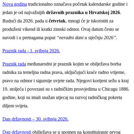
Nova godina
tradicionalno označava početak kalendarske godine i
jedan je od najvažnijih
državnih praznika u Hrvatskoj 2026
.
Budući da 2026. pada u
četvrtak
, mnogi će je iskoristiti za
produženi vikend ili kratki zimski odmor. Ovaj datum često se
navodi i u pretragama poput
“neradni dani u siječnju 2026”
.
Praznik rada - 1. svibnja 2026.
Praznik rada
međunarodni je praznik kojim se obilježava borba
radnika za temeljna radna prava, uključujući kraće radno vrijeme,
pravo na odmor i sigurnije uvjete rada. Njegovi korijeni sežu u kraj
19. stoljeća i povezani su s radničkim prosvjedima u Chicagu 1886.
godine, koji su imali snažan utjecaj na razvoj radničkog pokreta
diljem svijeta.
Dan državnosti – 30. svibnja 2026.
Dan državnosti
obilježava se u spomen na konstituiranje prvog