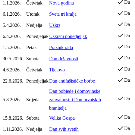
Da
1.1.2026.
Četvrtak
Nova godina
Da
6.1.2026.
Utorak
Sveta tri kralja
Da
5.4.2026.
Nedjelja
Uskrs
Da
6.4.2026.
Ponedjeljak
Uskrsni ponedjeljak
Da
1.5.2026.
Petak
Praznik rada
Da
30.5.2026.
Subota
Dan državnosti
Da
4.6.2026.
Četvrtak
Tijelovo
Da
22.6.2026.
Ponedjeljak
Dan antifašističke borbe
Dan pobjede i domovinske
Da
5.8.2026.
Srijeda
zahvalnosti i Dan hrvatskih
branitelja
Da
15.8.2026.
Subota
Velika Gospa
Da
1.11.2026.
Nedjelja
Dan svih svetih