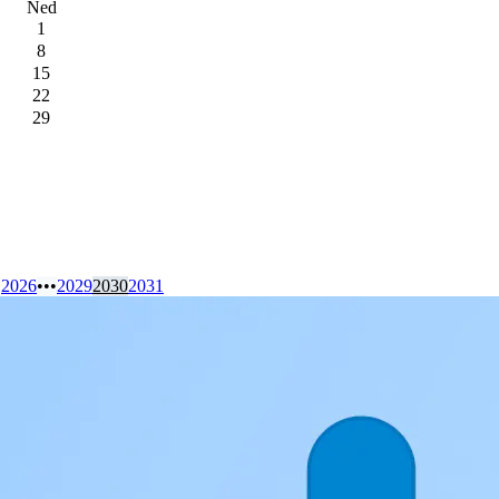
Ned
1
8
15
22
29
2026
•••
2029
2030
2031