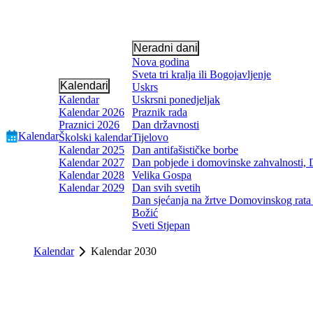
Neradni dani
Nova godina
Sveta tri kralja ili Bogojavljenje
Kalendari
Uskrs
Kalendar
Uskrsni ponedjeljak
Kalendar 2026
Praznik rada
Praznici 2026
Dan državnosti
Kalendar
Školski kalendar
Tijelovo
Kalendar 2025
Dan antifašističke borbe
Kalendar 2027
Dan pobjede i domovinske zahvalnosti, D
Kalendar 2028
Velika Gospa
Kalendar 2029
Dan svih svetih
Dan sjećanja na žrtve Domovinskog rata 
Božić
Sveti Stjepan
Kalendar
Kalendar 2030