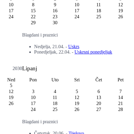
10
8
9
10
11
12
17
15
16
17
18
19
24
22
23
24
25
26
29
30
Blagdani i praznici
Nedjelja, 21.04.
-
Uskrs
Ponedjeljak, 22.04.
-
Uskrsni ponedjeljak
Lipanj
2030
Ned
Pon
Uto
Sri
Čet
Pet
5
12
3
4
5
6
7
19
10
11
12
13
14
26
17
18
19
20
21
24
25
26
27
28
Blagdani i praznici
Četvrtak, 20.06.
-
Tijelovo