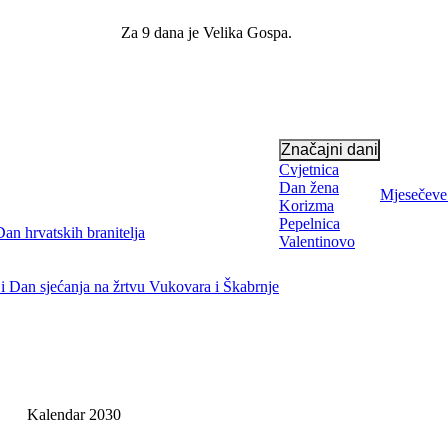
Za 9 dana je
Velika Gospa
.
Značajni dani
Cvjetnica
Dan žena
Mjesečeve
Korizma
Pepelnica
an hrvatskih branitelja
Valentinovo
i Dan sjećanja na žrtvu Vukovara i Škabrnje
Kalendar 2030