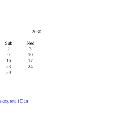
2030
Sub
Ned
2
3
9
10
16
17
23
24
30
skog rata i Dan