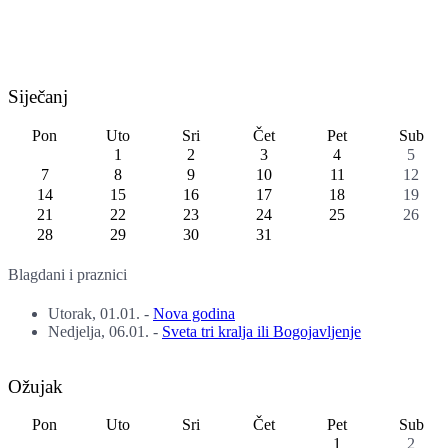
Siječanj
Pon
Uto
Sri
Čet
Pet
Sub
1
2
3
4
5
7
8
9
10
11
12
14
15
16
17
18
19
21
22
23
24
25
26
28
29
30
31
Blagdani i praznici
Utorak, 01.01.
-
Nova godina
Nedjelja, 06.01.
-
Sveta tri kralja ili Bogojavljenje
Ožujak
Pon
Uto
Sri
Čet
Pet
Sub
1
2