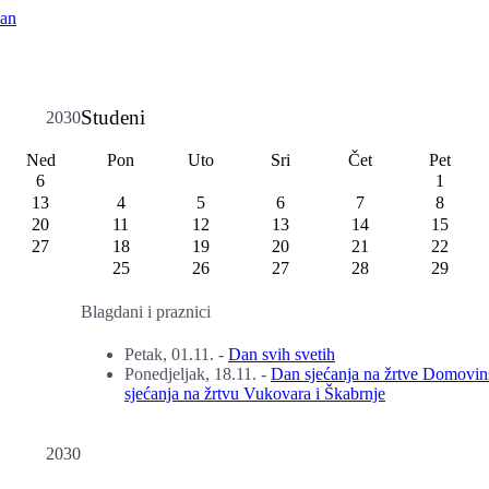
Dan
Studeni
2030
Ned
Pon
Uto
Sri
Čet
Pet
6
1
13
4
5
6
7
8
20
11
12
13
14
15
27
18
19
20
21
22
25
26
27
28
29
Blagdani i praznici
Petak, 01.11.
-
Dan svih svetih
Ponedjeljak, 18.11.
-
Dan sjećanja na žrtve Domovin
sjećanja na žrtvu Vukovara i Škabrnje
2030