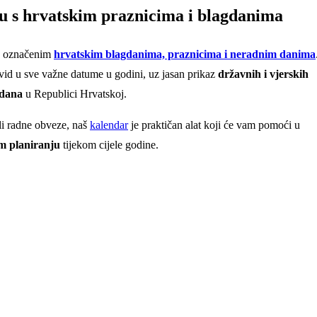
nu s hrvatskim praznicima i blagdanima
 označenim
hrvatskim blagdanima, praznicima i neradnim danima
vid u sve važne datume u godini, uz jasan prikaz
državnih i vjerskih
gdana
u Republici Hrvatskoj.
ili radne obveze, naš
kalendar
je praktičan alat koji će vam pomoći u
m planiranju
tijekom cijele godine.