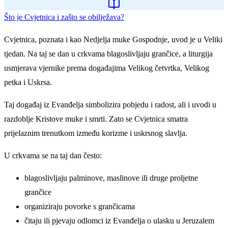
Što je Cvjetnica i zašto se obilježava?
Cvjetnica, poznata i kao Nedjelja muke Gospodnje, uvod je u Veliki
tjedan. Na taj se dan u crkvama blagoslivljaju grančice, a liturgija
usmjerava vjernike prema događajima Velikog četvrtka, Velikog
petka i Uskrsa.
Taj događaj iz Evanđelja simbolizira pobjedu i radost, ali i uvodi u
razdoblje Kristove muke i smrti. Zato se Cvjetnica smatra
prijelaznim trenutkom između korizme i uskrsnog slavlja.
U crkvama se na taj dan često:
blagoslivljaju palminove, maslinove ili druge proljetne
grančice
organiziraju povorke s grančicama
čitaju ili pjevaju odlomci iz Evanđelja o ulasku u Jeruzalem