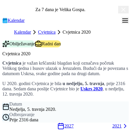
Za 7 dana je
Velika Gospa
.
Kalendar
Kalendar
Cvjetnica
Cvjetnica 2020
Obilježavanje
Radni dan
Cvjetnica 2020
Cvjetnica
je važan kršćanski blagdan koji označava početak
Velikog tjedna i Isusov ulazak u Jeruzalem. Budući da je povezana s
datumom Uskrsa, svake godine pada na drugi datum.
U 2020. godini Cvjetnica je bila
u nedjelju, 5. travnja
, prije 2316
dana. Sedam dana poslije Cvjetnice bio je
Uskrs 2020
, u nedjelju,
12. travnja 2020.
Datum
Nedjelja, 5. travnja 2020.
Odbrojavanje
Prije 2316 dana
2027
2021