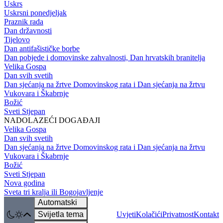
Uskrs
Uskrsni ponedjeljak
Praznik rada
Dan državnosti
Tijelovo
Dan antifašističke borbe
Dan pobjede i domovinske zahvalnosti, Dan hrvatskih branitelja
Velika Gospa
Dan svih svetih
Dan sjećanja na žrtve Domovinskog rata i Dan sjećanja na žrtvu
Vukovara i Škabrnje
Božić
Sveti Stjepan
NADOLAZEĆI DOGAĐAJI
Velika Gospa
Dan svih svetih
Dan sjećanja na žrtve Domovinskog rata i Dan sjećanja na žrtvu
Vukovara i Škabrnje
Božić
Sveti Stjepan
Nova godina
Sveta tri kralja ili Bogojavljenje
Automatski
Svijetla tema
Uvjeti
Kolačići
Privatnost
Kontakt