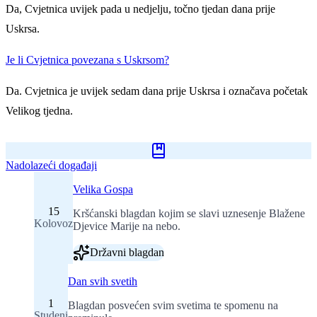
Da, Cvjetnica uvijek pada u nedjelju, točno tjedan dana prije
Uskrsa.
Je li Cvjetnica povezana s Uskrsom?
Da. Cvjetnica je uvijek sedam dana prije Uskrsa i označava početak
Velikog tjedna.
Nadolazeći događaji
Velika Gospa
15
Kršćanski blagdan kojim se slavi uznesenje Blažene
Kolovoz
Djevice Marije na nebo.
Državni blagdan
Dan svih svetih
1
Blagdan posvećen svim svetima te spomenu na
Studeni