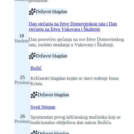
preminule.
Državni blagdan
Dan sjećanja na žrtve Domovinskog rata i Dan
sjećanja na žrtvu Vukovara i Škabrnje
18
Dan posvećen sjećanju na sve žrtve Domovinskog
Studeni
rata, osobito stradanja u Vukovaru i Škabrnji.
Državni blagdan
Božić
25
Kršćanski blagdan kojim se slavi rođenje Isusa
Prosinac
Krista.
Državni blagdan
Sveti Stjepan
26
Spomendan prvog kršćanskog mučenika koji se
Prosinac
tradicionalno obilježava dan nakon Božića.
Državni blagdan