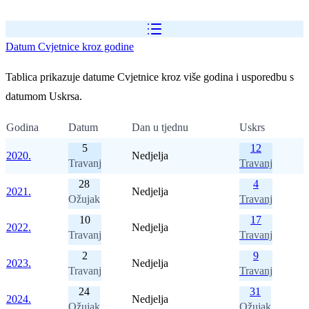
Datum Cvjetnice kroz godine
Tablica prikazuje datume Cvjetnice kroz više godina i usporedbu s
datumom Uskrsa.
Godina
Datum
Dan u tjednu
Uskrs
5
12
2020.
Nedjelja
Travanj
Travanj
28
4
2021.
Nedjelja
Ožujak
Travanj
10
17
2022.
Nedjelja
Travanj
Travanj
2
9
2023.
Nedjelja
Travanj
Travanj
24
31
2024.
Nedjelja
Ožujak
Ožujak