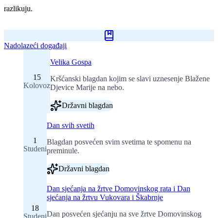
razlikuju.
Nadolazeći događaji
Velika Gospa
15
Kršćanski blagdan kojim se slavi uznesenje Blažene
Kolovoz
Djevice Marije na nebo.
Državni blagdan
Dan svih svetih
1
Blagdan posvećen svim svetima te spomenu na
Studeni
preminule.
Državni blagdan
Dan sjećanja na žrtve Domovinskog rata i Dan
sjećanja na žrtvu Vukovara i Škabrnje
18
Dan posvećen sjećanju na sve žrtve Domovinskog
Studeni