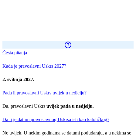
Česta pitanja
Kada je pravoslavni Uskrs 2027?
2. svibnja 2027.
Pada li pravoslavni Uskrs uvijek u nedjelju?
Da, pravoslavni Uskrs
uvijek pada u nedjelju
.
Da li je datum pravoslavnog Uskrsa isti kao katoličkog?
Ne uvijek. U nekim godinama se datumi podudaraju, a u nekima se