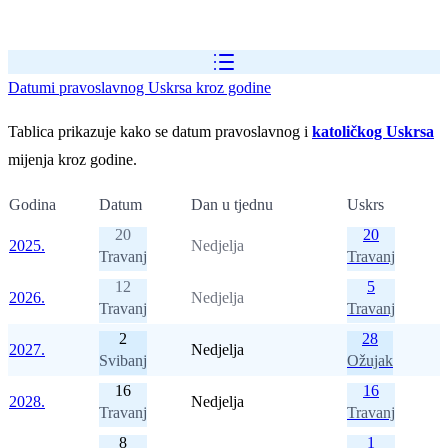
Datumi pravoslavnog Uskrsa kroz godine
Tablica prikazuje kako se datum pravoslavnog i
katoličkog Uskrsa
mijenja kroz godine.
Godina
Datum
Dan u tjednu
Uskrs
20
20
2025.
Nedjelja
Travanj
Travanj
12
5
2026.
Nedjelja
Travanj
Travanj
2
28
2027.
Nedjelja
Svibanj
Ožujak
16
16
2028.
Nedjelja
Travanj
Travanj
8
1