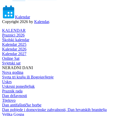
Kalendar
Copyright 2026 by
Kalendar
.
KALENDAR
Praznici 2026
Školski kalendar
Kalendar 2025
Kalendar 2026
Kalendar 2027
Online Sat
Svjetski sat
NERADNI DANI
Nova godina
Sveta tri kralja ili Bogojavljenje
Uskrs
Uskrsni ponedjeljak
Praznik rada
Dan državnosti
Tijelovo
Dan antifašističke borbe
Dan pobjede i domovinske zahvalnosti, Dan hrvatskih branitelja
Velika Gospa