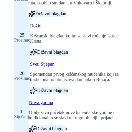
rata, osobito stradanja u Vukovaru i Škabrnji.
Državni blagdan
Božić
25
Kršćanski blagdan kojim se slavi rođenje Isusa
Prosinac
Krista.
Državni blagdan
Sveti Stjepan
26
Spomendan prvog kršćanskog mučenika koji se
Prosinac
tradicionalno obilježava dan nakon Božića.
Državni blagdan
Nova godina
1
Obilježava početak nove kalendarske godine i
Siječanj
tradicionalno se slavi u krugu obitelji i prijatelja.
Državni blagdan