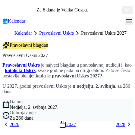
Za 6 dana je
Velika Gospa
.
Kalendar
Kalendar
Pravoslavni Uskrs
Pravoslavni Uskrs 2027
Pravoslavni blagdan
Pravoslavni Uskrs 2027
Pravoslavni Uskrs
je najveći blagdan u pravoslavnoj tradiciji i, kao
i
katolički Uskrs
, svake godine pada na drugi datum. Zato se često
postavlja pitanje:
kada je pravoslavni Uskrs 2027?
U 2027. godini pravoslavni Uskrs je
u nedjelju, 2. svibnja
, za 266
dana.
Datum
Nedjelja, 2. svibnja 2027.
Odbrojavanje
Za 266 dana
2026
2027
2028