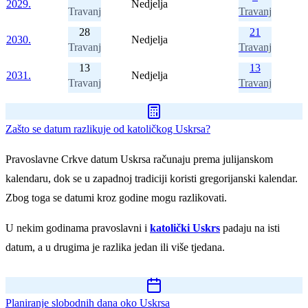
2029.
Nedjelja
Travanj
Travanj
28
21
2030.
Nedjelja
Travanj
Travanj
13
13
2031.
Nedjelja
Travanj
Travanj
Zašto se datum razlikuje od katoličkog Uskrsa?
Pravoslavne Crkve datum Uskrsa računaju prema julijanskom
kalendaru, dok se u zapadnoj tradiciji koristi gregorijanski kalendar.
Zbog toga se datumi kroz godine mogu razlikovati.
U nekim godinama pravoslavni i
katolički Uskrs
padaju na isti
datum, a u drugima je razlika jedan ili više tjedana.
Planiranje slobodnih dana oko Uskrsa