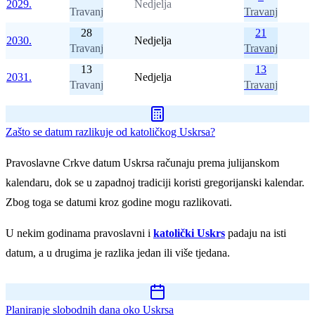
2029.
Nedjelja
Travanj
Travanj
28
21
2030.
Nedjelja
Travanj
Travanj
13
13
2031.
Nedjelja
Travanj
Travanj
Zašto se datum razlikuje od katoličkog Uskrsa?
Pravoslavne Crkve datum Uskrsa računaju prema julijanskom
kalendaru, dok se u zapadnoj tradiciji koristi gregorijanski kalendar.
Zbog toga se datumi kroz godine mogu razlikovati.
U nekim godinama pravoslavni i
katolički Uskrs
padaju na isti
datum, a u drugima je razlika jedan ili više tjedana.
Planiranje slobodnih dana oko Uskrsa