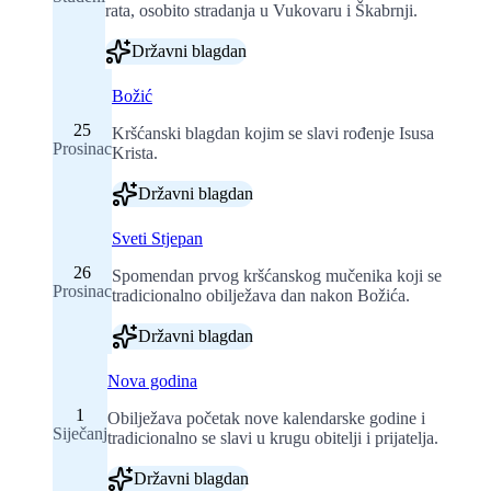
rata, osobito stradanja u Vukovaru i Škabrnji.
Državni blagdan
Božić
25
Kršćanski blagdan kojim se slavi rođenje Isusa
Prosinac
Krista.
Državni blagdan
Sveti Stjepan
26
Spomendan prvog kršćanskog mučenika koji se
Prosinac
tradicionalno obilježava dan nakon Božića.
Državni blagdan
Nova godina
1
Obilježava početak nove kalendarske godine i
Siječanj
tradicionalno se slavi u krugu obitelji i prijatelja.
Državni blagdan