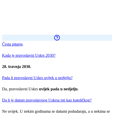
Česta pitanja
Kada je pravoslavni Uskrs 2030?
28. travnja 2030.
Pada li pravoslavni Uskrs uvijek u nedjelju?
Da, pravoslavni Uskrs
uvijek pada u nedjelju
.
Da li je datum pravoslavnog Uskrsa isti kao katoličkog?
Ne uvijek. U nekim godinama se datumi podudaraju, a u nekima se