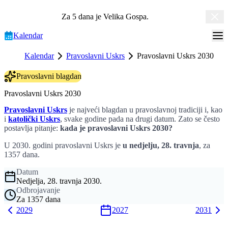
Za 5 dana je
Velika Gospa
.
Kalendar
Kalendar
Pravoslavni Uskrs
Pravoslavni Uskrs 2030
Pravoslavni blagdan
Pravoslavni Uskrs 2030
Pravoslavni Uskrs
je najveći blagdan u pravoslavnoj tradiciji i, kao
i
katolički Uskrs
, svake godine pada na drugi datum. Zato se često
postavlja pitanje:
kada je pravoslavni Uskrs 2030?
U 2030. godini pravoslavni Uskrs je
u nedjelju, 28. travnja
, za
1357 dana.
Datum
Nedjelja, 28. travnja 2030.
Odbrojavanje
Za 1357 dana
2029
2027
2031