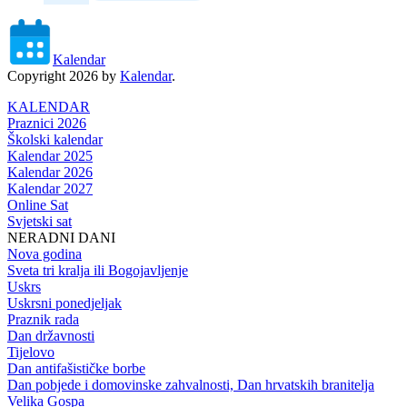
Kalendar
Copyright 2026 by
Kalendar
.
KALENDAR
Praznici 2026
Školski kalendar
Kalendar 2025
Kalendar 2026
Kalendar 2027
Online Sat
Svjetski sat
NERADNI DANI
Nova godina
Sveta tri kralja ili Bogojavljenje
Uskrs
Uskrsni ponedjeljak
Praznik rada
Dan državnosti
Tijelovo
Dan antifašističke borbe
Dan pobjede i domovinske zahvalnosti, Dan hrvatskih branitelja
Velika Gospa