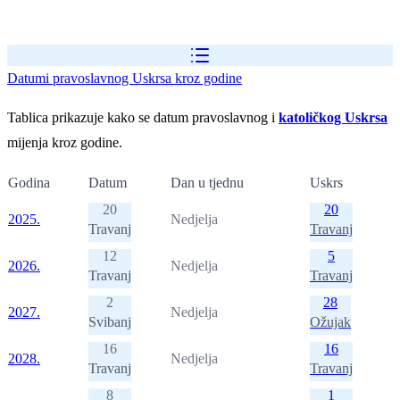
Datumi pravoslavnog Uskrsa kroz godine
Tablica prikazuje kako se datum pravoslavnog i
katoličkog Uskrsa
mijenja kroz godine.
Godina
Datum
Dan u tjednu
Uskrs
20
20
2025.
Nedjelja
Travanj
Travanj
12
5
2026.
Nedjelja
Travanj
Travanj
2
28
2027.
Nedjelja
Svibanj
Ožujak
16
16
2028.
Nedjelja
Travanj
Travanj
8
1