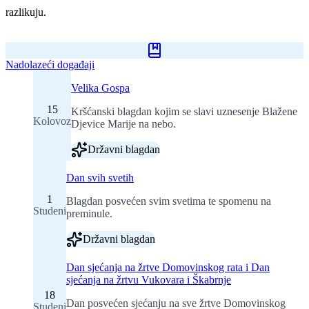
razlikuju.
Nadolazeći događaji
Velika Gospa
15
Kršćanski blagdan kojim se slavi uznesenje Blažene
Kolovoz
Djevice Marije na nebo.
Državni blagdan
Dan svih svetih
1
Blagdan posvećen svim svetima te spomenu na
Studeni
preminule.
Državni blagdan
Dan sjećanja na žrtve Domovinskog rata i Dan
sjećanja na žrtvu Vukovara i Škabrnje
18
Dan posvećen sjećanju na sve žrtve Domovinskog
Studeni